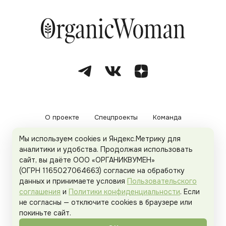
О проекте
Спецпроекты
Команда
Мы используем cookies и Яндекс.Метрику для
Рекламодателям
Политика конфиденциальности
аналитики и удобства. Продолжая использовать
сайт, вы даёте ООО «ОРГАНИКВУМЕН»
Пользовательское соглашение
(ОГРН 1165027064663) согласие на обработку
данных и принимаете условия
Пользовательского
соглашения
и
Политики конфиденциальности
. Если
не согласны — отключите cookies в браузере или
© 2026
Organicwoman.ru
. Все права защищены.
покиньте сайт.