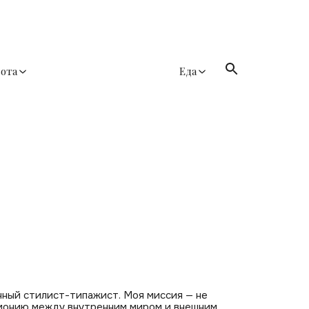
сота
Еда
нный стилист-типажист. Моя миссия — не
рмонию между внутренним миром и внешним