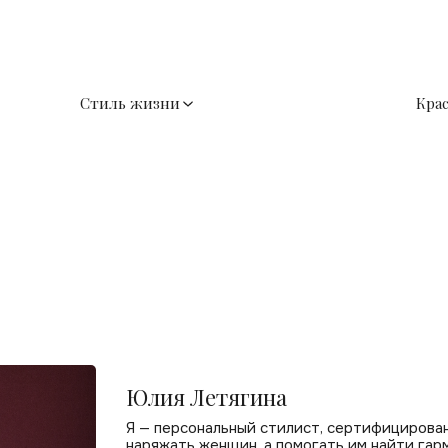
Стиль жизни
Кра
Юлия Летягина
Я — персональный стилист, сертифицирова
наряжать женщин, а помогать им найти га