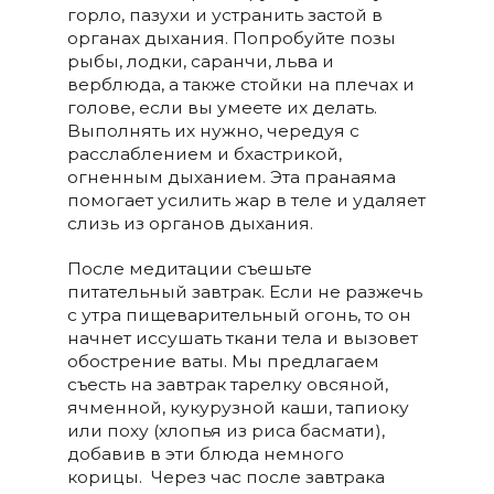
горло, пазухи и устранить застой в
органах дыхания. Попробуйте позы
рыбы, лодки, cаранчи, льва и
верблюда, а также стойки на плечах и
голове, если вы умеете их делать.
Выполнять их нужно, чередуя с
расслаблением и бхастрикой,
огненным дыханием. Эта пранаяма
помогает усилить жар в теле и удаляет
слизь из органов дыхания.
После медитации съешьте
питательный завтрак. Если не разжечь
с утра пищеварительный огонь, то он
начнет иссушать ткани тела и вызовет
обострение ваты. Мы предлагаем
съесть на завтрак тарелку овсяной,
ячменной, кукурузной каши, тапиоку
или поху (хлопья из риса басмати),
добавив в эти блюда немного
корицы. Через час после завтрака