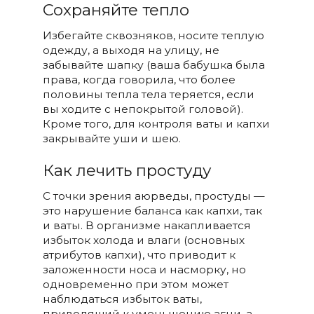
Сохраняйте тепло
Избегайте сквозняков, носите теплую
одежду, а выходя на улицу, не
забывайте шапку (ваша бабушка была
права, когда говорила, что более
половины тепла тела теряется, если
вы ходите с непокрытой головой).
Кроме того, для контроля ваты и капхи
закрывайте уши и шею.
Как лечить простуду
С точки зрения аюрведы, простуды —
это нарушение баланса как капхи, так
и ваты. В организме накапливается
избыток холода и влаги (основных
атрибутов капхи), что приводит к
заложенности носа и насморку, но
одновременно при этом может
наблюдаться избыток ваты,
приводящий к уменьшению агни, а