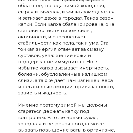
облачное, погода зимой холодная,
сырая и тяжелая, и жизнь замедляется
и затихает даже в городах. Таков сезон
капхи. Если капха сбалансирована, она
становится источником силы,
активности, и способствует
стабильности как тела, так и ума. Эта
тонкая энергия отвечает за смазку
суставов, увлажнение кожи и
поддержание иммунитета. Но в
избытке капха вызывает инертность,
болезни, обусловленные излишком
слизи, а также дает нам излишек веса
и негативные эмоции: привязанности,
зависть и жадность.
Именно поэтому зимой мы должны
стараться держать капху под
контролем. В то же время сухая,
холодная и ветреная погода может
вызвать повышение ваты в организме,