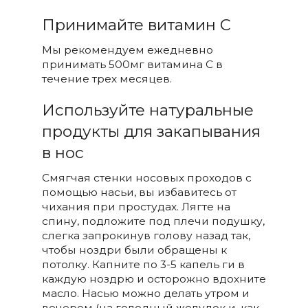
Принимайте витамин С
Мы рекомендуем ежедневно
принимать 500мг витамина С в
течение трех месяцев.
Используйте натуральные
продукты для закапывания
в нос
Смягчая стенки носовых проходов с
помощью насьи, вы избавитесь от
чихания при простудах. Лягте на
спину, подложите под плечи подушку,
слегка запрокинув голову назад так,
чтобы ноздри были обращены к
потолку. Капните по 3-5 капель ги в
каждую ноздрю и осторожно вдохните
масло. Насью можно делать утром и
вечером (на голодный желудок и, как